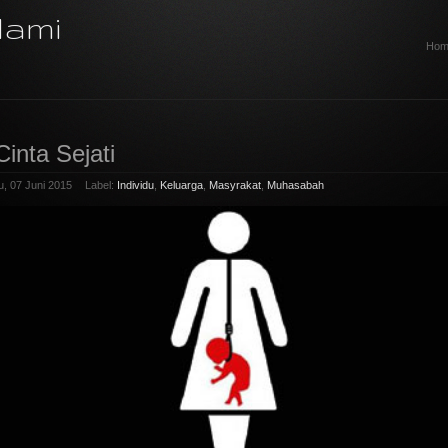
lami
Hom
Cinta Sejati
, 07 Juni 2015
Label:
Individu
,
Keluarga
,
Masyrakat
,
Muhasabah