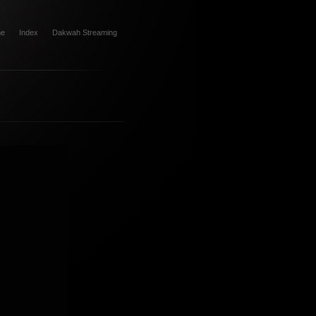
e
Index
Dakwah Streaming